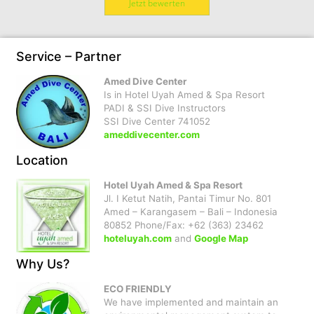
Jetzt bewerten
Service – Partner
Amed Dive Center
Is in Hotel Uyah Amed & Spa Resort
PADI & SSI Dive Instructors
SSI Dive Center 741052
ameddivecenter.com
Location
Hotel Uyah Amed & Spa Resort
Jl. I Ketut Natih, Pantai Timur No. 801
Amed – Karangasem – Bali – Indonesia
80852 Phone/Fax: +62 (363) 23462
hoteluyah.com
and
Google Map
Why Us?
ECO FRIENDLY
We have implemented and maintain an