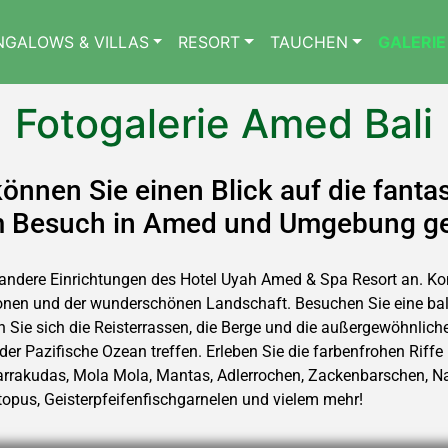
NGALOWS & VILLAS
RESORT
TAUCHEN
GALERIE
Fotogalerie Amed Bali
 können Sie einen Blick auf die fant
nem Besuch in Amed und Umgebung g
d andere Einrichtungen des Hotel Uyah Amed & Spa Resort an. K
tionen und der wunderschönen Landschaft. Besuchen Sie eine ba
ie sich die Reisterrassen, die Berge und die außergewöhnliche
er Pazifische Ozean treffen. Erleben Sie die farbenfrohen Riff
Barrakudas, Mola Mola, Mantas, Adlerrochen, Zackenbarschen, N
opus, Geisterpfeifenfischgarnelen und vielem mehr!