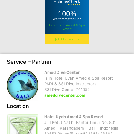
100%
Weiterempfehlung
Hotel Uyah Amed & Spa
Resort
Jetzt bewerten
Service – Partner
Amed Dive Center
Is in Hotel Uyah Amed & Spa Resort
PADI & SSI Dive Instructors
SSI Dive Center 741052
ameddivecenter.com
Location
Hotel Uyah Amed & Spa Resort
Jl. I Ketut Natih, Pantai Timur No. 801
Amed – Karangasem – Bali – Indonesia
80852 Phone/Fax: +62 (363) 23462